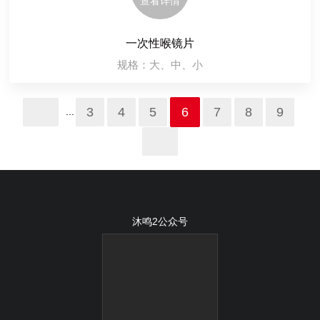
查看详情
一次性喉镜片
规格：大、中、小
3
4
5
6
7
8
9
...
沐鸣2公众号