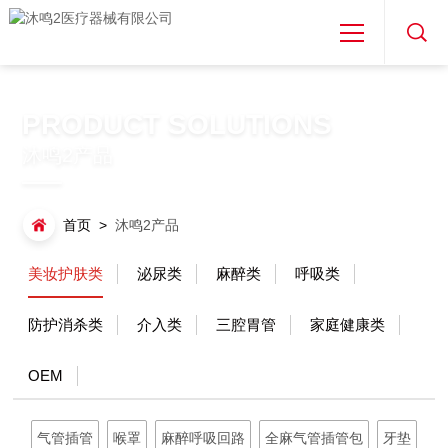
首页
PRODUCT SOLUTIONS
关于沐鸣2
沐鸣2产品
沐鸣2产品
首页
>
沐鸣2产品
美妆护肤类
泌尿类
沐鸣2资讯
麻醉类
呼吸类
防护消杀类
介入类
三腔胃管
家庭健康类
免费取样
OEM
专利合作
气管插管
喉罩
麻醉呼吸回路
全麻气管插管包
牙垫