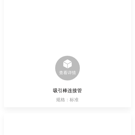
查看详情
吸引棒连接管
规格：标准