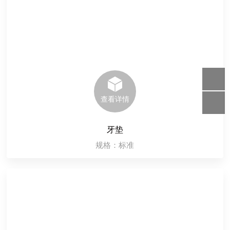
查看详情
牙垫
规格：标准