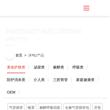
首页
PRODUCT SOLUTIONS
关于沐鸣2
沐鸣2产品
沐鸣2产品
首页
>
沐鸣2产品
美妆护肤类
泌尿类
沐鸣2资讯
麻醉类
呼吸类
防护消杀类
介入类
三腔胃管
家庭健康类
免费取样
OEM
专利合作
气管插管
喉罩
麻醉呼吸回路
全麻气管插管包
牙垫