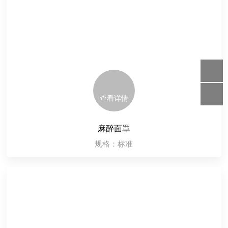
查看详情
麻醉面罩
规格：标准