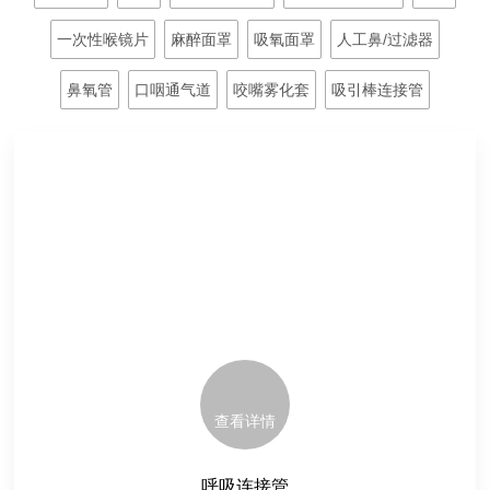
联系沐鸣2
一次性喉镜片
麻醉面罩
吸氧面罩
人工鼻/过滤器
鼻氧管
口咽通气道
咬嘴雾化套
吸引棒连接管
查看详情
呼吸连接管