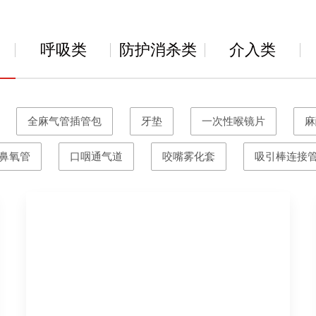
呼吸类
防护消杀类
介入类
全麻气管插管包
牙垫
一次性喉镜片
麻
鼻氧管
口咽通气道
咬嘴雾化套
吸引棒连接