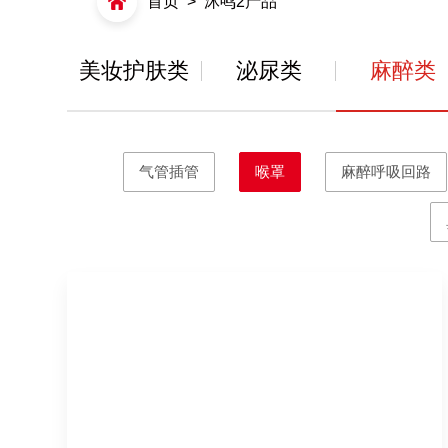
首页
>
沐鸣2产品
美妆护肤类
泌尿类
麻醉类
气管插管
喉罩
麻醉呼吸回路