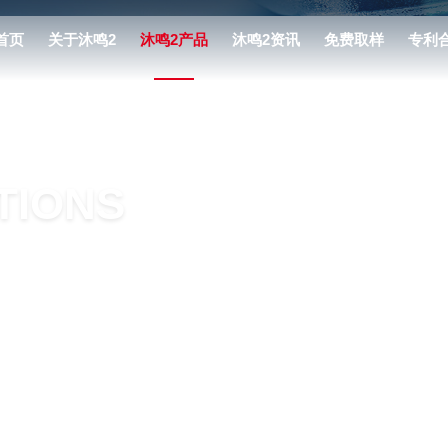
首页
关于沐鸣2
沐鸣2产品
沐鸣2资讯
免费取样
专利
沐鸣2介绍
美妆护肤类
沐鸣2动态
大事记
泌尿类
沐鸣2新闻
董事长致辞
麻醉类
法律法规
TIONS
沐鸣2文化
呼吸类
产品动态
沐鸣2实力
防护消杀类
研发创新
介入类
沐鸣2荣誉
三腔胃管
家庭健康类
OEM