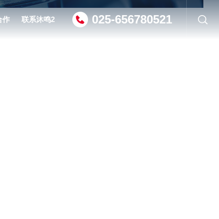
025-656780521
合作
联系沐鸣2
沐鸣2电话
招贤纳士