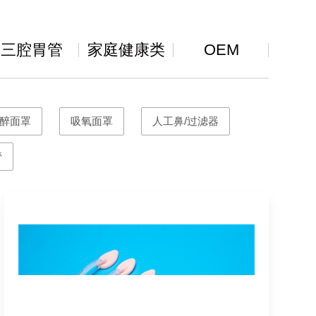
三腔胃管
家庭健康类
OEM
醉面罩
吸氧面罩
人工鼻/过滤器
管