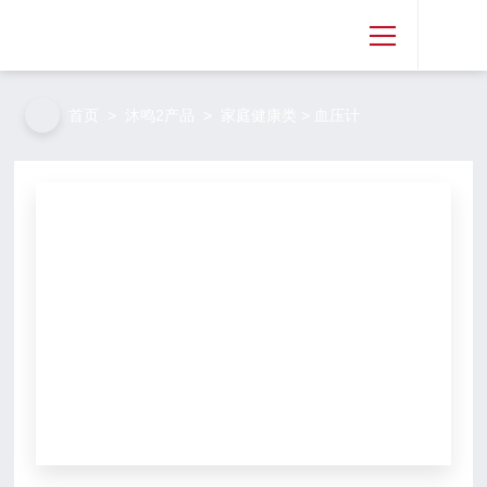
首页
首页
>
沐鸣2产品
>
家庭健康类
> 血压计
关于沐鸣2
沐鸣2产品
沐鸣2资讯
免费取样
专利合作