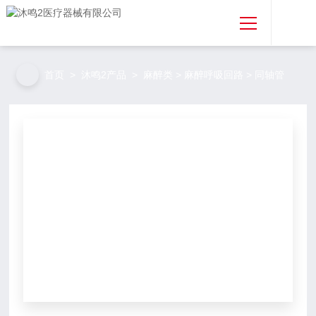
首页
首页
>
沐鸣2产品
>
麻醉类
>
麻醉呼吸回路
> 同轴管
关于沐鸣2
沐鸣2产品
沐鸣2资讯
免费取样
专利合作