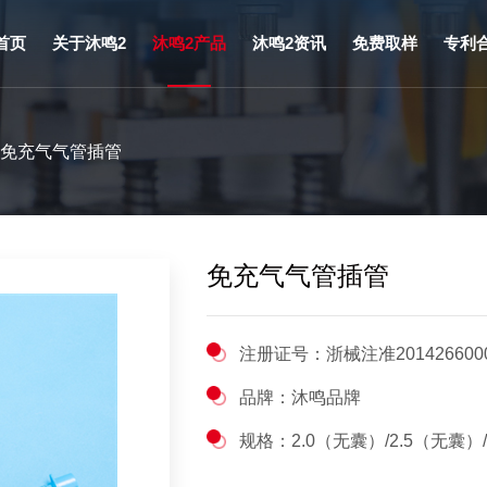
首页
关于沐鸣2
沐鸣2产品
沐鸣2资讯
免费取样
专利
沐鸣2介绍
美妆护肤类
沐鸣2动态
 免充气气管插管
大事记
泌尿类
沐鸣2新闻
董事长致辞
麻醉类
法律法规
沐鸣2文化
呼吸类
产品动态
免充气气管插管
沐鸣2实力
防护消杀类
研发创新
介入类
注册证号：浙械注准201426600
沐鸣2荣誉
三腔胃管
品牌：沐鸣品牌
家庭健康类
规格：2.0（无囊）/2.5（无囊）/3.0/3.5/4
OEM