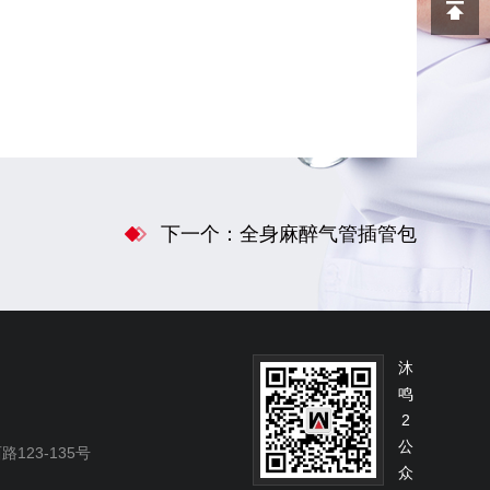
下一个：全身麻醉气管插管包
沐
鸣
2
公
23-135号
众