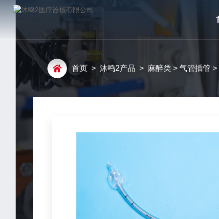
首页
>
沐鸣2产品
>
麻醉类
>
气管插管
>