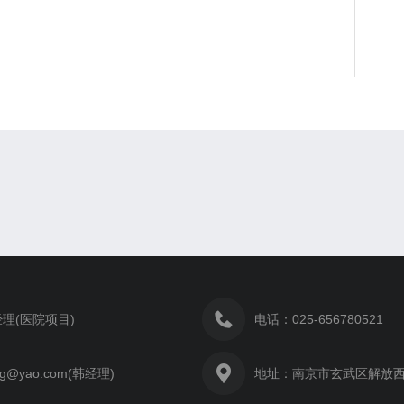
理(医院项目)
电话：025-656780521
g@yao.com(韩经理)
地址：南京市玄武区解放西路1