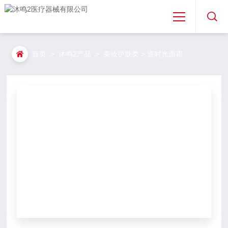
首页
首页
>
沐鸣2产品
>
美妆护肤类
> 逆时光面霜
关于沐鸣2
沐鸣2产品
沐鸣2资讯
免费取样
专利合作