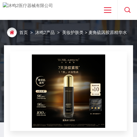
首页
首页
>
沐鸣2产品
>
美妆护肤类
> 麦角硫因胶原精华水
关于沐鸣2
沐鸣2产品
沐鸣2资讯
免费取样
专利合作