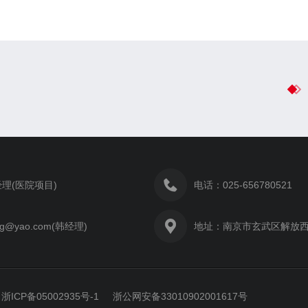
理(医院项目)
电话：025-656780521
g@yao.com(韩经理)
地址：南京市玄武区解放西路1
浙ICP备05002935号-1 浙公网安备33010902001617号