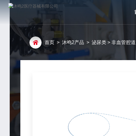
首页
>
沐鸣2产品
>
泌尿类
> 非血管腔