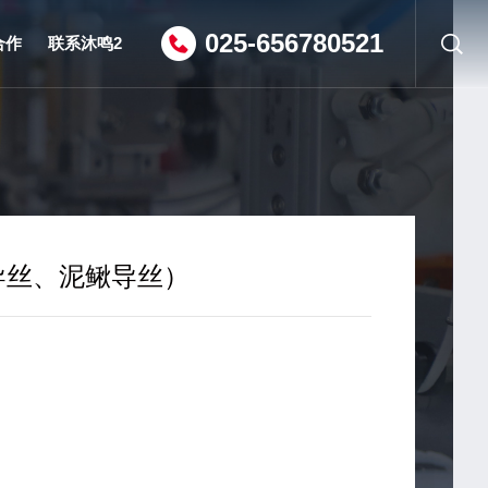
025-656780521
合作
联系沐鸣2
沐鸣2电话
招贤纳士
导丝、泥鳅导丝）