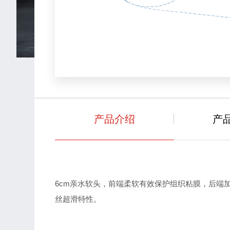
产品介绍
产
6cm
亲水软头，前端柔软有效保护组织粘膜，后端
。
丝超滑特性