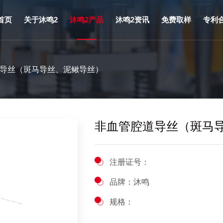
首页
关于沐鸣2
沐鸣2产品
沐鸣2资讯
免费取样
专利
沐鸣2介绍
美妆护肤类
沐鸣2动态
道导丝（斑马导丝、泥鳅导丝）
大事记
泌尿类
沐鸣2新闻
董事长致辞
麻醉类
法律法规
沐鸣2文化
呼吸类
产品动态
非血管腔道导丝（斑马
沐鸣2实力
防护消杀类
研发创新
介入类
注册证号：
沐鸣2荣誉
三腔胃管
品牌：沐鸣
家庭健康类
规格：
OEM