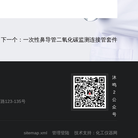
下一个：一次性鼻导管二氧化碳监测连接管套件
沐
鸣
2
公
23-135号
众
号
sitemap.xml
管理登陆
技术支持：化工仪器网