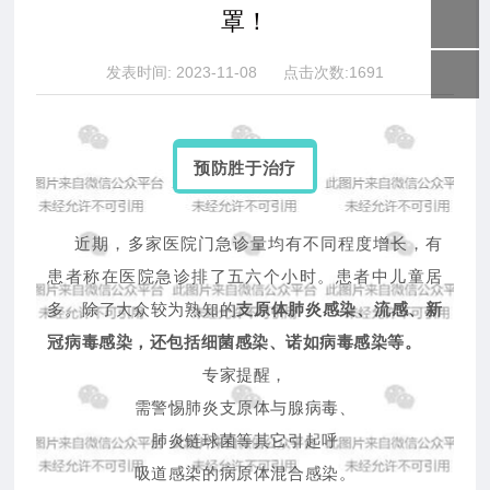
联系沐鸣2
罩！
发表时间: 2023-11-08 点击次数:1691
预防胜于治疗
近期，
多家医院门急诊量均有不同程度增长，
有
患者称在医院急诊排了五六个小时。
患者中儿童居
多
。
除了大众较为熟知的
支
原体肺炎感染、
流感、新
冠病毒感染，
还
包括细菌感染、诺如病毒感染等。
专家提醒，
需警惕肺炎支原体与腺病毒、
肺炎链球菌等其它引起呼
吸道感染的病原体混合感染。