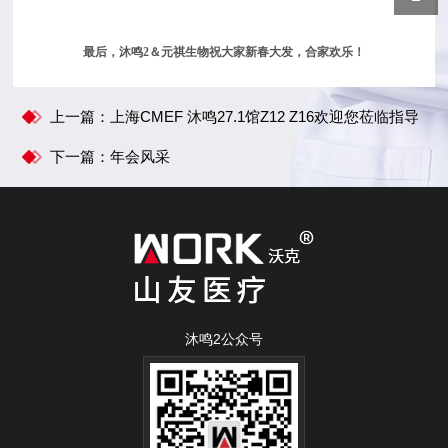
最后，沐鸣2＆元祺生物祝大家新春大发，合家欢乐！
上一篇：上海CMEF 沐鸣27.1馆Z12 Z16欢迎您莅临指导
下一篇：年会风采
沐鸣2公众号